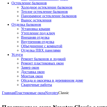
Остекление балконов
Холодное остекление балконов
Теплое остекление балконов
Панорамное остекление балконов
Вынос остекления
Отделка балконов
Установка крыши
Утепление под ключ
Внешняя отделка
Внутренняя отделка
Объединение с комнатой
Отделка ПВХ панелями
Услуги
Ремонт балконов и лоджий
Ремонт пластиковых окон
Замер окон
Доставка окон
Монтаж окон
Обсада и окосячка в деревянном доме
Сварочные работы
Главная
Пластиковые окна
Novotex
Classic