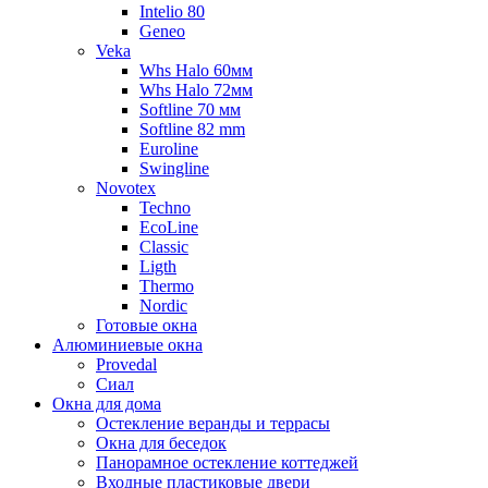
Intelio 80
Geneo
Veka
Whs Halo 60мм
Whs Halo 72мм
Softline 70 мм
Softline 82 mm
Euroline
Swingline
Novotex
Techno
EcoLine
Classic
Ligth
Thermo
Nordic
Готовые окна
Алюминиевые окна
Provedal
Сиал
Окна для дома
Остекление веранды и террасы
Окна для беседок
Панорамное остекление коттеджей
Входные пластиковые двери